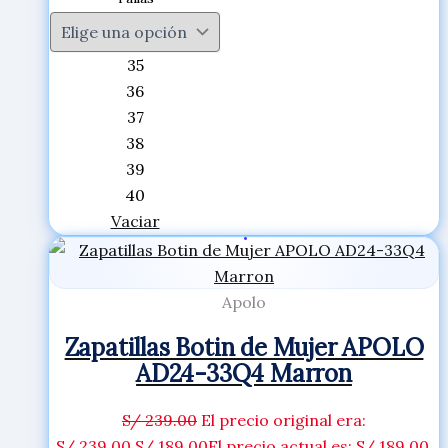
35
36
37
38
39
40
Vaciar
Apolo
Zapatillas Botin de Mujer APOLO
AD24-33Q4 Marron
S/
239.00
El precio original era:
S/ 239.00.
S/
189.00
El precio actual es: S/ 189.00.