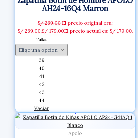
Zapatilla Botin de Hombre APOLO
AH24-16Q4 Marron
S/
239.00
El precio original era:
S/ 239.00.
S/
179.00
El precio actual es: S/ 179.00.
Tallas
39
40
41
42
43
44
Vaciar
Apolo