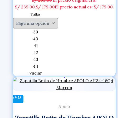
S/
239.00
El precio original era:
S/ 239.00.
S/
179.00
El precio actual es: S/ 179.00.
Tallas
39
40
41
42
43
44
Vaciar
NUEVO
Apolo